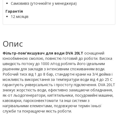
Самовивіз (уточнюйте у менеджера)
Гарантія
12 місяців
Опис
Фільтр-пом'якшувач для води DVA 20LT
оснащений
іонообмінною смолою, повністю готовий до роботи. Висока
швидкість потоку до 1000 л/год роблять його ідеальним
рішенням для закладів з інтенсивним споживанням води.
Робочий тиск від 1 до 8 бар, стандартні крани на 3/4 дюйма і
можливість використання за температури води від 4 до 25 C
гарантують універсальність і простоту підключення. DVA 20LT
знижує жорсткість води, ефективно захищаючи обладнання,
як-от льодогенератори, кип'ятильники, посудомийні машини,
кавоварки, пароконвектомати та інші системи з
нагрівальними елементами, подовжуючи термін їхньої
служби та покращуючи якість роботи.