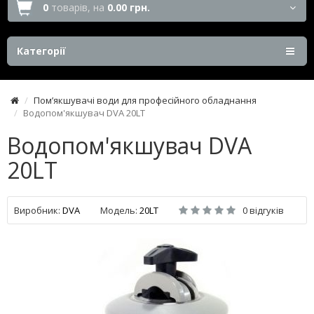
0
товарів,
на
0.00 грн.
Категорії
Пом’якшувачі води для професійного обладнання
Водопом'якшувач DVA 20LT
Водопом'якшувач DVA
20LT
Виробник:
DVA
Модель:
20LT
0 відгуків