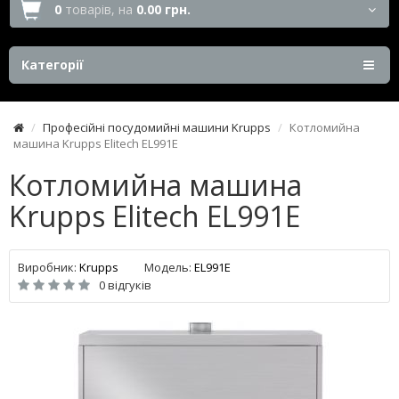
0
товарів,
на
0.00 грн.
Категорії
Професійні посудомийні машини Krupps
Котломийна
машина Krupps Elitech EL991E
Котломийна машина
Krupps Elitech EL991E
Виробник:
Krupps
Модель:
EL991E
0 відгуків