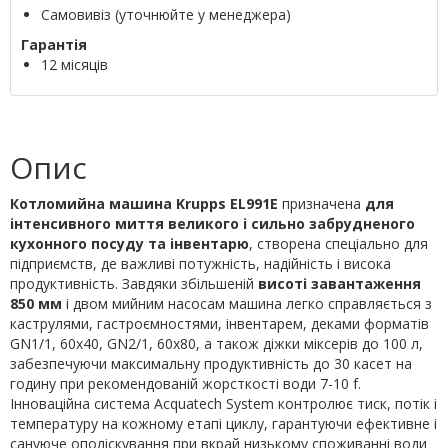
Самовивіз (уточнюйте у менеджера)
Гарантія
12 місяців
Опис
Котломийна машина Krupps EL991E
призначена
для
інтенсивного миття великого і сильно забрудненого
кухонного посуду та інвентарю
, створена спеціально для
підприємств, де важливі потужність, надійність і висока
продуктивність. Завдяки збільшеній
висоті завантаження
850 мм
і двом мийним насосам машина легко справляється з
каструлями, гастроємностями, інвентарем, деками форматів
GN1/1, 60х40, GN2/1, 60х80, а також діжки міксерів до 100 л,
забезпечуючи максимальну продуктивність до 30 касет на
годину при рекомендованій жорсткості води 7-10 f.
Інноваційна система Acquatech System контролює тиск, потік і
температуру на кожному етапі циклу, гарантуючи ефективне і
сануюче ополіскування при вкрай низькому споживанні води