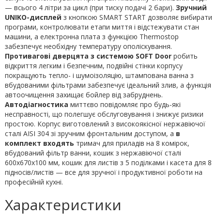
— всього 4 літри за цикл (при тиску подачі 2 бари).
Зручний
UNIKO-дисплей
з кнопкою SMART START дозволяє вибирати
програми, контролювати етапи миття і відстежувати стан
машини, а електронна плата з функцією Thermostop
забезпечує необхідну температуру ополіскування.
Противагові дверцята з системою SOFT Door
робить
відкриття легким і безпечним, подвійні стінки корпусу
покращують тепло- і шумоізоляцію, штампована ванна з
вбудованими фільтрами забезпечує ідеальний злив, а функція
автоочищення захищає бойлер від забруднень.
Автодіагностика
миттєво повідомляє про будь-які
несправності, що полегшує обслуговування і знижує ризики
простою. Корпус виготовлений з високоякісної нержавіючої
сталі AISI 304 зі зручним фронтальним доступом, а
в
комплект входять
тримач для приладів на 8 комірок,
вбудований фільтр ванни, кошик з нержавіючої сталі
600х670х100 мм, кошик для листів з 5 поділками і касета для 8
підносів/листів — все для зручної і продуктивної роботи на
професійній кухні.
Характеристики