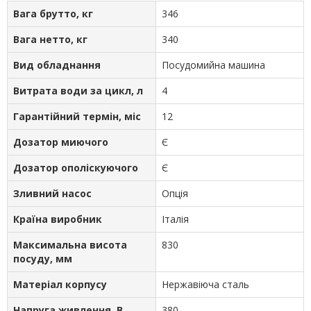
Вага брутто, кг
346
Вага нетто, кг
340
Вид обладнання
Посудомийна машина
Витрата води за цикл, л
4
Гарантійний термін, міс
12
Дозатор миючого
Є
Дозатор ополіскуючого
Є
Зливний насос
Опція
Країна виробник
Італія
Максимальна висота
830
посуду, мм
Матеріал корпусу
Нержавіюча сталь
Напруга живлення, В
380