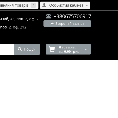
вняння товарів
Особистий кабінет
0
+380675706917
ний, 43, пов. 2, оф. 2
Зворотній дзвінок
пов. 2, оф. 212
0
товарів,
Пошук
на
0.00 грн.