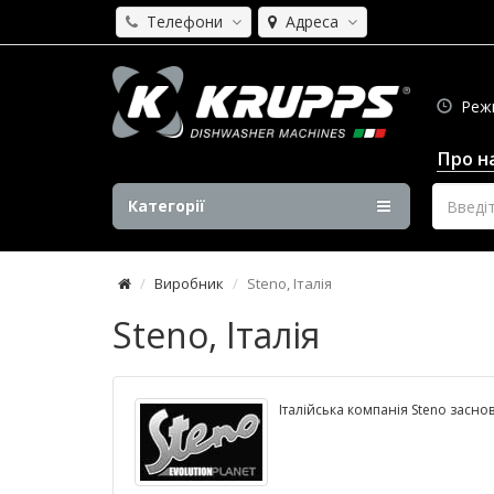
Телефони
Адреса
Режим
Про н
Категорії
Виробник
Steno, Італія
Steno, Італія
Італійська компанія Steno заснов