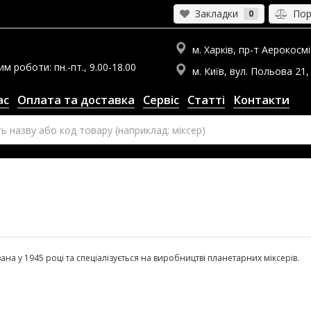
Закладки
Порі
0
м. Харків, пр-т Аерокосміч
 роботи: пн.-пт., 9.00-18.00
м. Київ, вул. Польова 21, 
ас
Оплата та доставка
Сервіс
Статті
Контакти
ана у 1945 році та спеціалізується на виробництві планетарних міксерів.