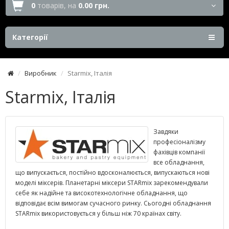
0
товарів,
на
0.00 грн.
Категорії
Виробник
Starmix, Італія
Starmix, Італія
Завдяки
професіоналізму
фахівців компанії
все обладнання,
що випускається, постійно вдосконалюється, випускаються нові
моделі міксерів. Планетарні міксери STARmix зарекомендували
себе як надійне та високотехнологічне обладнання, що
відповідає всім вимогам сучасного ринку. Сьогодні обладнання
STARmix використовується у більш ніж 70 країнах світу.