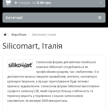
0
товарів,
на
0.00 грн.
Категорії
Виробник
Silicomart, Італія
Silicomart, Італія
Силіконові форми для випічки італійської
компанії Silikomart сподобаються як
професійним кухарям, так і любителям. З їх
допомогою можна створити привабливі, апетитні, неповторні
кулінарні творіння, а процес приготування буде легким і
принесе задоволення. Силіконові форми Silikomart виготовлені
з рідкого силікону LSR, який гарантує більшу стабільність та
термічну міцність у порівнянні з іншою силіконовою
сировиною; як мінімум 3000 використань.