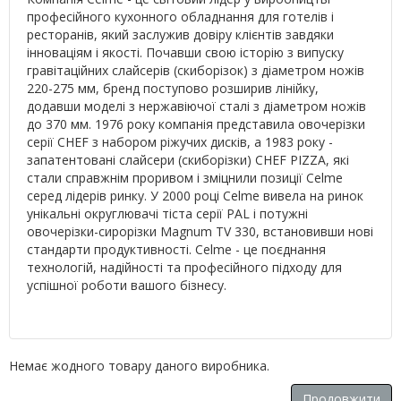
професійного кухонного обладнання для готелів і
ресторанів, який заслужив довіру клієнтів завдяки
інноваціям і якості. Почавши свою історію з випуску
гравітаційних слайсерів (скиборізок) з діаметром ножів
220-275 мм, бренд поступово розширив лінійку,
додавши моделі з нержавіючої сталі з діаметром ножів
до 370 мм. 1976 року компанія представила овочерізки
серії CHEF з набором ріжучих дисків, а 1983 року -
запатентовані слайсери (скиборізки) CHEF PIZZA, які
стали справжнім проривом і зміцнили позиції Celme
серед лідерів ринку. У 2000 році Celme вивела на ринок
унікальні округлювачі тіста серії PAL і потужні
овочерізки-сирорізки Magnum TV 330, встановивши нові
стандарти продуктивності. Celme - це поєднання
технологій, надійності та професійного підходу для
успішної роботи вашого бізнесу.
Немає жодного товару даного виробника.
Продовжити