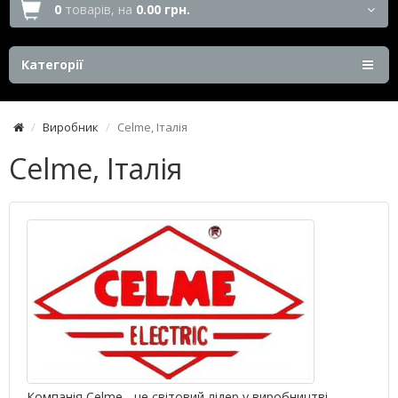
0
товарів,
на
0.00 грн.
Категорії
Виробник
Celme, Італія
Celme, Італія
Компанія Celme - це світовий лідер у виробництві