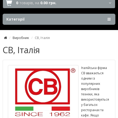
0
товарів,
на
0.00 грн.
Категорії
Виробник
CB, Італія
CB, Італія
Італійська фірма
CB вважається
одним із
популярних
виробників
техніки, яка
використовується
у багатьох
ресторанах та
кафе. Якщо