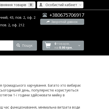
вняння товарів
Особистий кабінет
0
+380675706917
ний, 43, пов. 2, оф. 2
Зворотній дзвінок
пов. 2, оф. 212
0
товарів,
Пошук
на
0.00 грн.
ця громадського харчування. Багато хто вибирає
 сьогоднішній день, популярністю користуються
отягом 1-ї години здійснювати мийку в
ід час функціонування, мінімальна витрата води