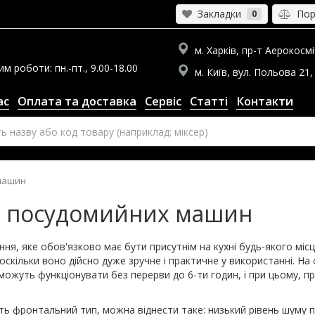
Закладки
Порі
0
м. Харків, пр-т Аерокосміч
 роботи: пн.-пт., 9.00-18.00
м. Київ, вул. Польова 21, 
ас
Оплата та доставка
Сервіс
Статті
Контакти
машин
х посудомийних машин
ня, яке обов'язково має бути присутнім на кухні будь-якого міс
скільки воно дійсно дуже зручне і практичне у використанні. На
можуть функціонувати без перерви до 6-ти годин, і при цьому, пр
ють фронтальний тип, можна віднести таке: низький рівень шуму п