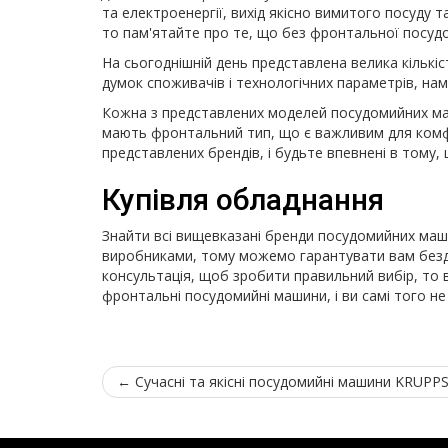
та електроенергії, вихід якісно вимитого посуду 
то пам'ятайте про те, що без фронтальної посуд
На сьогоднішній день представлена велика кількі
думок споживачів і технологічних параметрів, на
Кожна з представлених моделей посудомийних маш
мають фронтальний тип, що є важливим для комфо
представлених брендів, і будьте впевнені в тому,
Купівля обладнання
Знайти всі вищевказані бренди посудомийних маш
виробниками, тому можемо гарантувати вам бездо
консультація, щоб зробити правильний вибір, то в
фронтальні посудомийні машини, і ви самі того не 
←
Сучасні та якісні посудомийні машини KRUPP