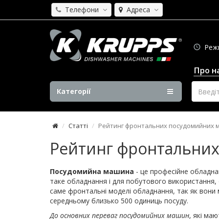
Телефони
Адреса
Режим
Про н
Категорії
Статті
Рейтинг фронтальних посудомийних 
Рейтинг фронтальни
Посудомийна машина
- це професійне обладнан
таке обладнання і для побутового використання, о
саме фронтальні моделі обладнання, так як вони 
середньому близько 500 одиниць посуду.
До основних переваг посудомийних машин
, які ма