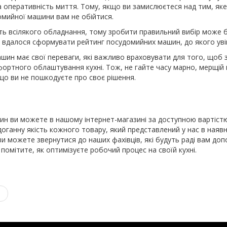
та оперативність миття. Тому, якщо ви замислюєтеся над тим, яке
омийної машини вам не обійтися.
сть всілякого обладнання, тому зробити правильний вибір може б
м вдалося сформувати рейтинг посудомийних машин, до якого уві
ин має свої переваги, які важливо враховувати для того, щоб з
ртного облаштування кухні. Тож, не гайте часу марно, мерщій к
 що ви не пошкодуєте про своє рішення.
ин ви можете в нашому інтернет-магазині за доступною вартіст
ганну якість кожного товару, який представлений у нас в наяв
и можете звернутися до наших фахівців, які будуть раді вам допо
помітите, як оптимізуєте робочий процес на своїй кухні.
S