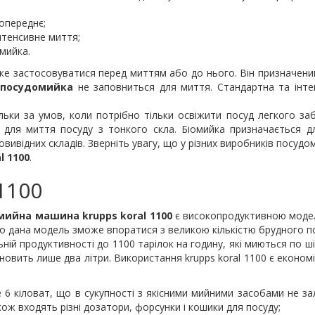
опереднє;
нтенсивне миття;
омийка.
же застосовуватися перед миттям або до нього. Він призначений
посудомийка
не заповниться для миття. Стандартна та інте
ьки за умов, коли потрібно тільки освіжити посуд легкого заб
 для миття посуду з тонкого скла. Біомийка призначається д
вивідних складів. Зверніть увагу, що у різних виробників посу
l 1100
.
1100
мийна машина krupps koral 1100
є високопродуктивною модел
, то дана модель зможе впоратися з великою кількістю брудного п
ній продуктивності до 1100 тарілок на годину, які миються по ш
новить лише два літри. Використання krupps koral 1100 є економ
 6 кіловат, що в сукупності з якісними мийними засобами не 
ож входять різні дозатори, форсунки і кошики для посуду;