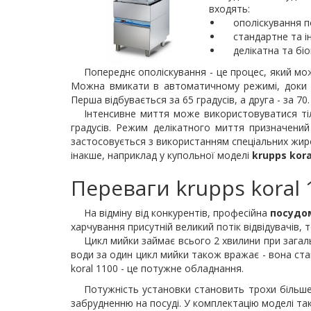
входять:
ополіскування п
стандартне та і
делікатна та бі
Попереднє ополіскування - це процес, який мо
Можна вмикати в автоматичному режимі, доки
Перша відбувається за 65 градусів, а друга - за 70.
Інтенсивне миття може використовуватися тіл
градусів. Режим делікатного миття призначений
застосовується з використанням спеціальних жиро
інакше, наприклад у купольної моделі
krupps kora
Переваги krupps koral 
На відміну від конкурентів, професійна
посудо
харчування присутній великий потік відвідувачів
Цикл мийки займає всього 2 хвилини при загаль
води за один цикл мийки також вражає - вона ста
koral 1100 - це потужне обладнання.
Потужність установки становить трохи більше
забрудненню на посуді. У комплектацію моделі так