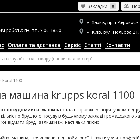
Закладки
Порі
0
м. Харків, пр-т Аерокосміч
 роботи: пн.-пт., 9.00-18.00
м. Київ, вул. Польова 21, 
ас
Оплата та доставка
Сервіс
Статті
Контакти
koral 1100
 машина krupps koral 1100
 що
посудомийна машина
стала справжнім порятунком від ру
 кількістю брудного посуду в будь-якому закладі громадського 
е відмити бруд і залишки їжі настільки якісно.
ийна машина, починаючи від побутової і закінчуючи професій