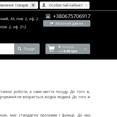
вняння товарів
Особистий кабінет
0
+380675706917
ний, 43, пов. 2, оф. 2
Зворотній дзвінок
пов. 2, оф. 212
0
товарів,
Пошук
на
0.00 грн.
тинної роботи, а саме миття посуду. До того ж,
харчування не впорається жодна людина. До того ж
ною, має стандартні програми і функції. До них