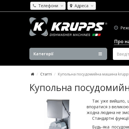
Телефони
Адреса
Режим
Про н
Категорії
Статті
Купольна посудомийна машина krupps 
Купольна посудомийна
Так уже вийшло,
впоратися з великою
жодна людина не змож
Стандартні функції
Будь-яка посудом