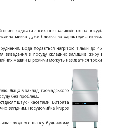
 перешкоджати засиханню залишків їжі на посуді.
нсивна мийка дуже близькі за характеристиками.
руднення. Вода подається нагрітою тільки до 45
ля виведення з посуду складних залишків жиру і
домийних машин ці режими можуть називатися трохи
лю. Якщо в закладі громадського
осуду без проблем.
.
істдесят штук - касетами. Витрата
ічно вигідним.
Посудомийка krupps
залишає жодного шансу будь-якому